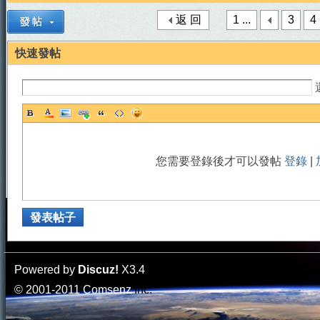
返 回
1 ...
3
4
快速發帖
地
您需要登錄後才可以發帖
登錄
|
發表帖子
Powered by
Discuz!
X3.4
© 2001-2011
Comsenz
Inc.