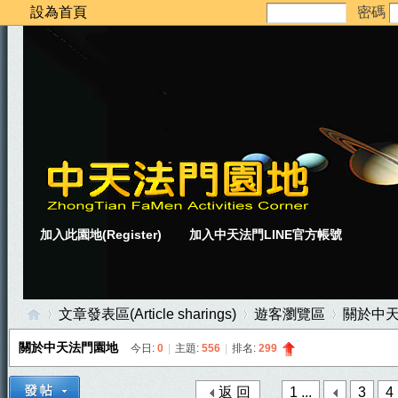
設為首頁
密碼
加入此園地(Register)
加入中天法門LINE官方帳號
文章發表區(Article sharings)
遊客瀏覽區
關於中
關於中天法門園地
今日:
0
|
主題:
556
|
排名:
299
中
»
›
›
返 回
1 ...
3
4