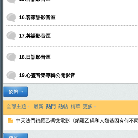
16.客家語影音區
地
17.英語影音區
18.日語影音區
19.心靈音樂專輯公開影音
全部主題
最新
熱門
熱帖
精華
更多
中天法門鎖羅乙碼微電影《鎖羅乙碼和人類基因有何不