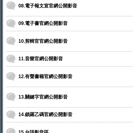
08.電子報文宣官網公開影音
09.電子書官網公開影音
10.剪輯官官網公開影音
門
11.音樂官網公開影音
12.有聲書籍官網公開影音
13.關鍵字官網公開影音
園
14.鎖羅乙碼官網公開影音
15.台語影音區