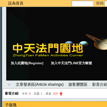
設為首頁
密碼
加入此園地(Register)
加入中天法門LINE官方帳號
文章發表區(Article sharings)
遊客瀏覽區
影音介
影音介紹
今日:
0
|
主題:
1
|
排名:
319
中
»
›
›
子版塊