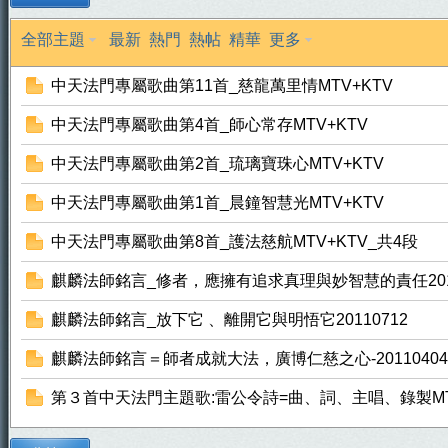
全部主題
最新
熱門
熱帖
精華
更多
中天法門專屬歌曲第11首_慈龍萬里情MTV+KTV
中天法門專屬歌曲第4首_師心常存MTV+KTV
中天法門專屬歌曲第2首_琉璃寶珠心MTV+KTV
天
中天法門專屬歌曲第1首_晨鐘智慧光MTV+KTV
中天法門專屬歌曲第8首_護法慈航MTV+KTV_共4段
麒麟法師銘言_修者，應擁有追求真理與妙智慧的責任2011
麒麟法師銘言_放下它 、離開它與明悟它20110712
麒麟法師銘言＝師者成就大法，廣博仁慈之心-20110404
法
第３首中天法門主題歌:雷公令詩=曲、詞、主唱、錄製MT