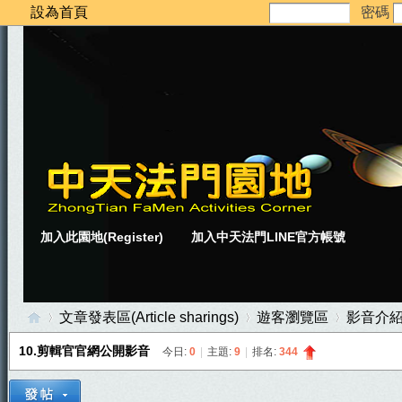
設為首頁
密碼
加入此園地(Register)
加入中天法門LINE官方帳號
文章發表區(Article sharings)
遊客瀏覽區
影音介
10.剪輯官官網公開影音
今日:
0
|
主題:
9
|
排名:
344
中
»
›
›