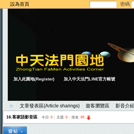
設為首頁
密碼
加入此園地(Register)
加入中天法門LINE官方帳號
文章發表區(Article sharings)
遊客瀏覽區
影音介
16.客家語影音區
今日:
0
|
主題:
0
|
排名:
95
中
»
›
›