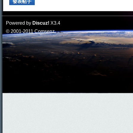
發表帖子
Powered by
Discuz!
X3.4
© 2001-2011
Comsenz
Inc.
門
園