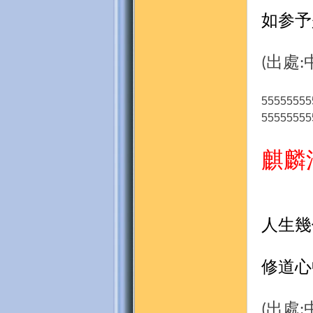
如参予
出處
(
:
55555555
55555555
麒麟
人生幾
修道心
出處
(
: