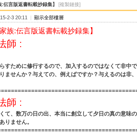
族:伝言版返書転載抄録集】
[複製鏈接]
5-2-3 20:11
|
顯示全部樓層
家族:伝言版返書転載抄録集】
法師
:
らすために修行するので、加入するのではなくて非中で
りませんか？与えての、例えばですか？与えるのは非、
=========================================
法師
:
くて、数万の日の出、本当に創立して夕日の真の意味の
ありません。
=========================================