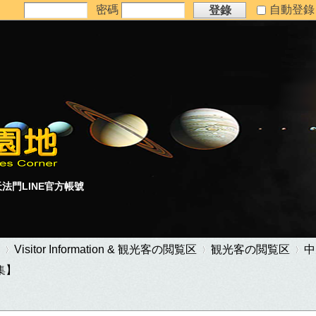
密碼
自動登
登錄
法門LINE官方帳號
Visitor Information & 観光客の閲覧区
観光客の閲覧区
中
集】
›
›
›