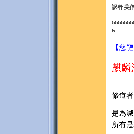
訳者 美
5555555
5
【慈龍
麒麟
修道者
是為減
所有是