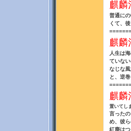
麒麟
普通にの
くて、後
======
麒麟
門
人生は海
ていない
なじな風
と、逆巻
======
麒麟
園
置いてし
言ったの
め、彼ら
紅塵はつ