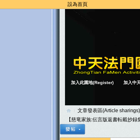
設為首頁
加入此園地(Register)
加入中天
文章發表區(Article sharings)
【慈竜家族:伝言版返書転載抄録
中
»