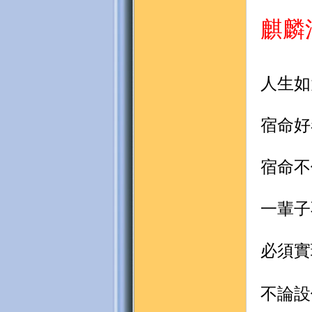
麒麟法
人生如
宿命好
宿命不
一輩子
必須實
不論設