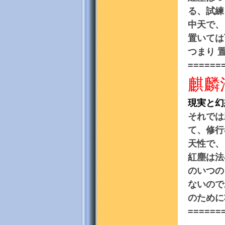
る、試練
中天で、
置いては
地
つまり 
======
麒麟
現実と幻
それでは
て、修行
天性で、
紅塵は法
のいつの
ないので
のために
======