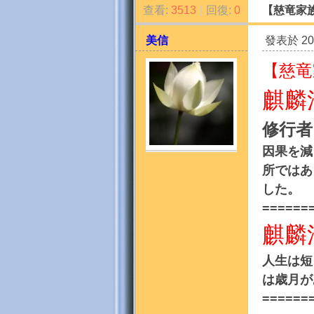
查看:
3513
|
回復:
0
【慈竜家
美信
發表於 201
【慈竜
麒麟
修行者
天
因果を減
所ではあ
した。
======
麒麟
人生は短
法
は歳月が
======