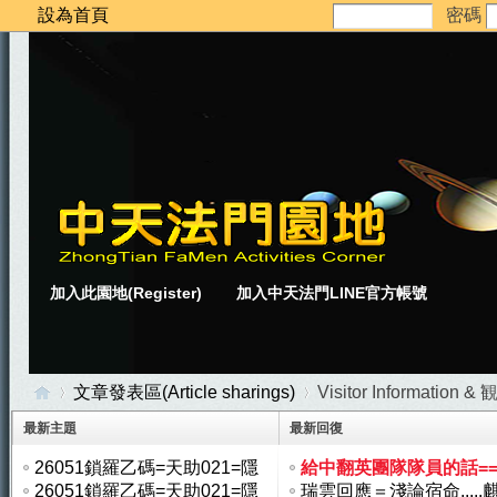
設為首頁
密碼
加入此園地(Register)
加入中天法門LINE官方帳號
文章發表區(Article sharings)
Visitor Informatio
最新主題
最新回復
26051鎖羅乙碼=天助021=隱
給中翻英團隊隊員的話=
中
»
›
於雲層 ...
26051鎖羅乙碼=天助021=隱
2012 ...
瑞雲回應＝淺論宿命.....