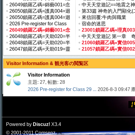
於雲層 ...
26049鎖羅乙碼=錦藝001=念
...
中天天堂遊記==地震之神
力飛行 ...
26050鎖羅乙碼=護真004=迴
山海龍 ...
第33篇 神奇的入門顯化(二)
紋針狀 ...
26050鎖羅乙碼=護真004=迴
中 ...
來信回覆:牛肉與職業
紋針狀 ...
2026 Pre-register for Class
宿命的迷思
29 ...
26049鎖羅乙碼=錦藝001=念
23001鎖羅乙碼=理真00
力飛行 ...
26048鎖羅乙碼=天助020=半
黃色花 ...
中天天堂遊記 第一章 
開的蓮 ...
26048鎖羅乙碼=天助020=半
...
21060鎖羅乙碼=實信00
開的蓮 ...
26047鎖羅乙碼=天助019=靈
金龍( ...
21057鎖羅乙碼=實信002
珠光球 ...
高級『 ...
天
Visitor Information & 観光客の閲覧区
Visitor Information
主題: 27
,
帖數: 28
2026 Pre-register for Class 29 ...
2026-8-3 09:47
法
Powered by
Discuz!
X3.4
© 2001-2011
Comsenz
Inc.