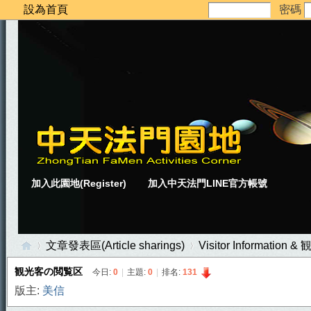
設為首頁
密碼
加入此園地(Register)
加入中天法門LINE官方帳號
文章發表區(Article sharings)
Visitor Informatio
観光客の閲覧区
今日:
0
|
主題:
0
|
排名:
131
版主:
美信
中
»
›