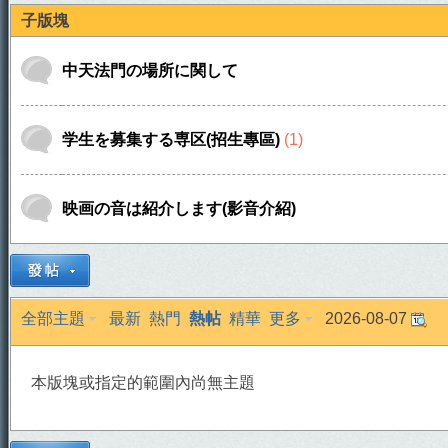
子版塊
中天法門の場所に関して
学生を募集する専区(招生專區)
(1)
天
映画の音は紹介します(影音介紹)
全部主題
最新
熱門
熱帖
精華
更多
2026-08-07
本版塊或指定的範圍內尚無主題
法