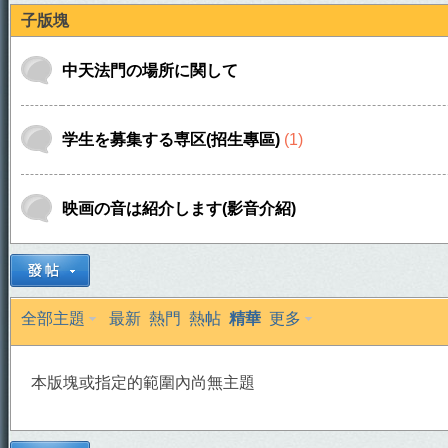
子版塊
中天法門の場所に関して
学生を募集する専区(招生專區)
(1)
天
映画の音は紹介します(影音介紹)
全部主題
最新
熱門
熱帖
精華
更多
本版塊或指定的範圍內尚無主題
法