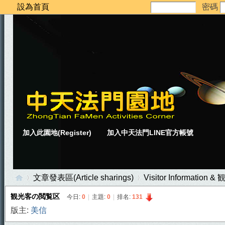
設為首頁
密碼
加入此園地(Register)
加入中天法門LINE官方帳號
文章發表區(Article sharings)
Visitor Informatio
観光客の閲覧区
今日:
0
|
主題:
0
|
排名:
131
版主:
美信
中
»
›