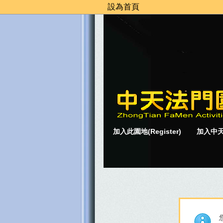
設為首頁
加入此園地(Register)
加入中天