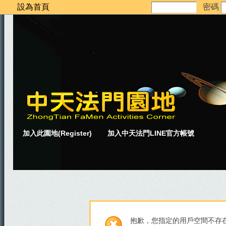
設為首頁
密碼
加入此園地(Register)
加入中天法門LINE官方帳號
抱歉，您指定的用戶空間不存