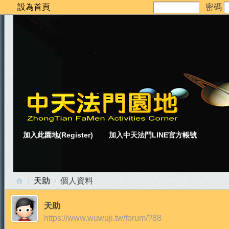
設為首頁
密碼
加入此園地(Register)
加入中天法門LINE官方帳號
天助
個人資料
天助
https://www.wuwuji.tw/forum/?88
中
›
›