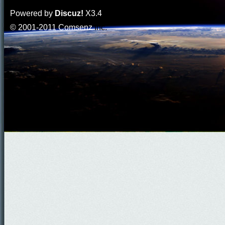
Powered by
Discuz!
X3.4
© 2001-2011
Comsenz
Inc.
門
園