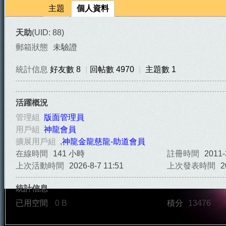
主題
個人資料
天助
(UID: 88)
郵箱狀態
未驗證
統計信息
好友數 8
|
回帖數 4970
|
主題數 1
天
活躍概況
管理組
版面管理員
用戶組
神龍會員
擴展用戶組
,
神龍金龍慈龍-助道會員
在線時間
141 小時
註冊時間
2011-
上次活動時間
2026-8-7 11:51
上次發表時間
2
統計信息
法
已用空間
0 B
積分
13476