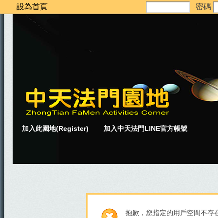
設為首頁
密碼
加入此園地(Register)
加入中天法門LINE官方帳號
抱歉，您指定的用戶空間不存