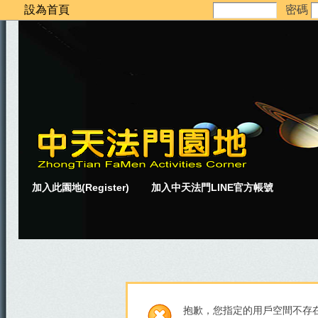
設為首頁
密碼
加入此園地(Register)
加入中天法門LINE官方帳號
抱歉，您指定的用戶空間不存