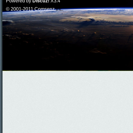
Powered by
Discuz!
X3.4
© 2001-2011
Comsenz
Inc.
門
園