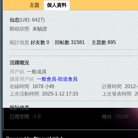
主題
個人資料
仙忠
(UID: 6427)
郵箱狀態
未驗證
統計信息
好友數 0
|
回帖數 31581
|
主題數 895
天
活躍概況
用戶組
一般成員
擴展用戶組
一般會員-助道會員
在線時間
1678 小時
註冊時間
2012-
上次活動時間
2025-1-12 17:33
上次發表時間
2
統計信息
已用空間
0 B
積分
70236
法