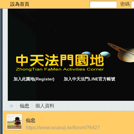
設為首頁
密碼
加入此園地(Register)
加入中天法門LINE官方帳號
仙忠
個人資料
仙忠
https://www.wuwuji.tw/forum/?6427
中
›
›