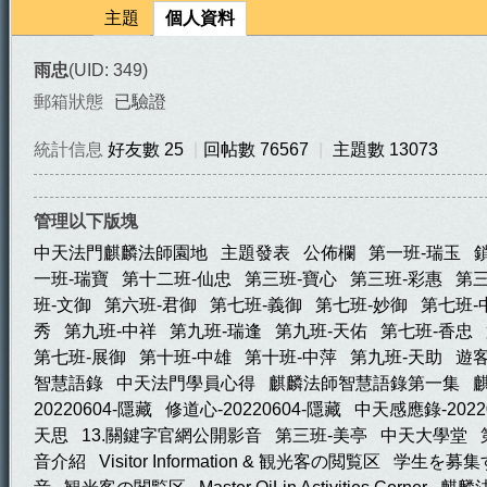
主題
個人資料
雨忠
(UID: 349)
郵箱狀態
已驗證
統計信息
好友數 25
|
回帖數 76567
|
主題數 13073
天
管理以下版塊
中天法門麒麟法師園地
主題發表
公佈欄
第一班-瑞玉
一班-瑞寶
第十二班-仙忠
第三班-寶心
第三班-彩惠
第三
班-文御
第六班-君御
第七班-義御
第七班-妙御
第七班-
秀
第九班-中祥
第九班-瑞逢
第九班-天佑
第七班-香忠
第七班-展御
第十班-中雄
第十班-中萍
第九班-天助
遊
智慧語錄
中天法門學員心得
麒麟法師智慧語錄第一集
20220604-隱藏
修道心-20220604-隱藏
中天感應錄-2022
法
天思
13.關鍵字官網公開影音
第三班-美亭
中天大學堂
音介紹
Visitor Information & 観光客の閲覧区
学生を募集