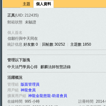
主題
個人資料
正真
(UID: 212435)
郵箱狀態
未驗證
個人簽名
信願行與中天同在
統計信息
好友數 0
|
回帖數 30252
|
主題數 1850
天
管理以下版塊
中天法門學員心得
麒麟法師智慧語錄
活躍概況
管理組
版面管理員
用戶組
神龍會員
法
擴展用戶組
神龍金龍慈龍-助道會員
在線時間
995 小時
註冊時間
2014-