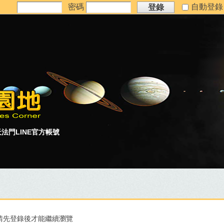
密碼
自動登
登錄
法門LINE官方帳號
請先登錄後才能繼續瀏覽