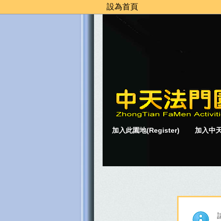
設為首頁
加入此園地(Register)
加入中天