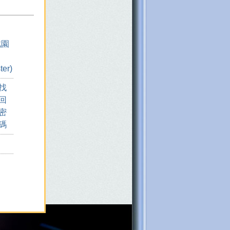
此園
ter)
找
回
密
碼