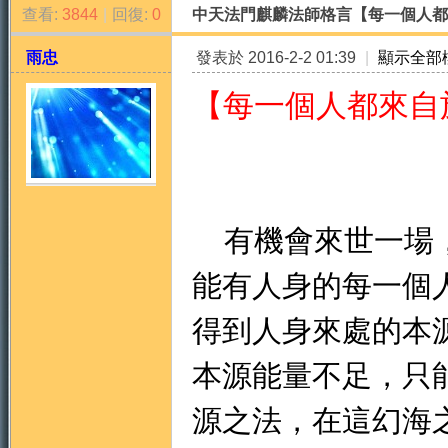
查看:
3844
|
回復:
0
中天法門麒麟法師格言【每一個人都
雨忠
發表於 2016-2-2 01:39
|
顯示全部
【每一個人都來自
天
有機會來世一場，
能有人身的每一個
得到人身來處的本
本源能量不足，只
法
源之法，在這幻海