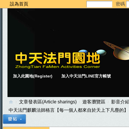
設為首頁
密碼
加入此園地(Register)
加入中天法門LINE官方帳號
文章發表區(Article sharings)
遊客瀏覽區
影音介
中天法門麒麟法師格言【每一個人都來自於天上下凡塵的】 ..
中
»
›
›