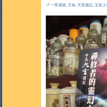
一世成就
,
天命
,
天堂遊記
,
玉皇上
門
園