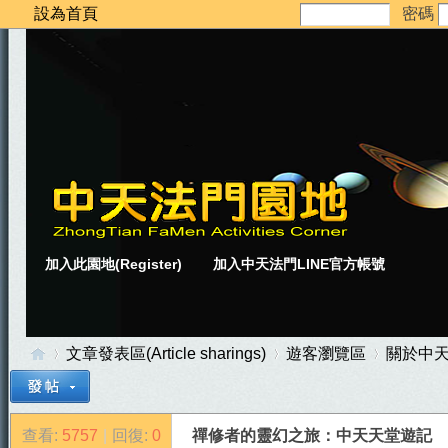
設為首頁
密碼
加入此園地(Register)
加入中天法門LINE官方帳號
文章發表區(Article sharings)
遊客瀏覽區
關於中
查看:
5757
|
回復:
0
禪修者的靈幻之旅：中天天堂遊記 
中
»
›
›