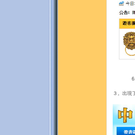
地
6
３。出現