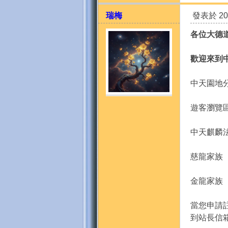
瑞梅
發表於 201
各位大德
歡迎來到
中天園地
天
遊客瀏覽
中天麒麟法
慈龍家族
金龍家族
法
當您申請
到站長信