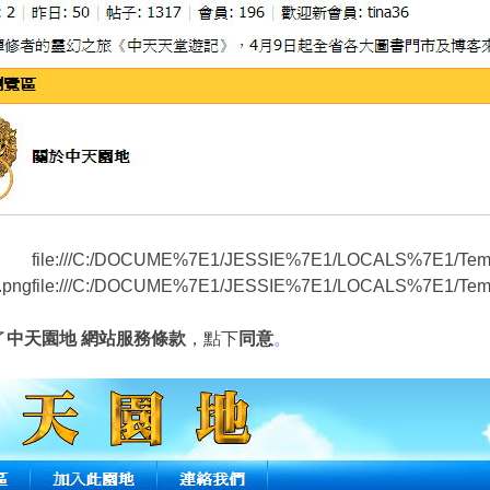
file:///C:/DOCUME%7E1/JESSIE%7E1/LOCALS%7E1/Temp
.pngfile:///C:/DOCUME%7E1/JESSIE%7E1/LOCALS%7E1/Temp
了
中天園地 網站服務條款
，點下
同意
。