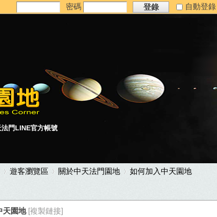
密碼
自動登
登錄
法門LINE官方帳號
遊客瀏覽區
關於中天法門園地
如何加入中天園地
中天園地
[複製鏈接]
›
›
›