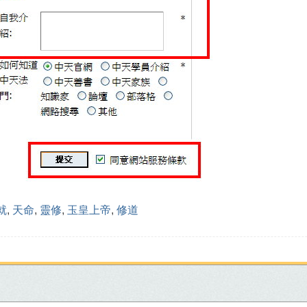
就
,
天命
,
靈修
,
玉皇上帝
,
修道