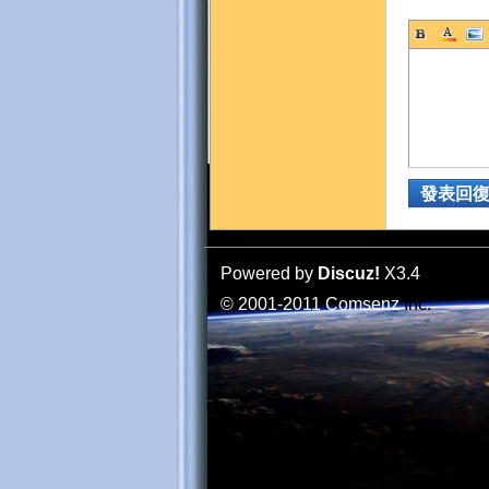
發表回
Powered by
Discuz!
X3.4
© 2001-2011
Comsenz
Inc.