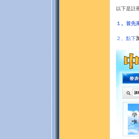
以下是註
１。首先
２。點下
門
園