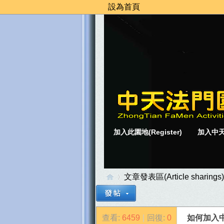
設為首頁
加入此園地(Register)
加入中天
文章發表區(Article sharings)
查看:
6459
|
回復:
0
如何加入
中
»