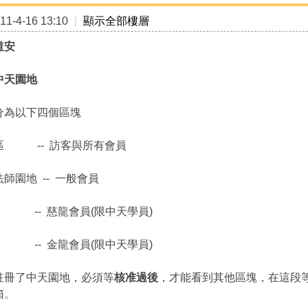
1-4-16 13:10
|
顯示全部樓層
道安
中天園地
分為以下四個區塊
區 -- 訪客與所有會員
師園地 -- 一般會員
 -- 慈龍會員(限中天學員)
 -- 金龍會員(限中天學員)
註冊了中天園地，必須等
核准過後
，才能看到其他區塊，在這段
箱
。