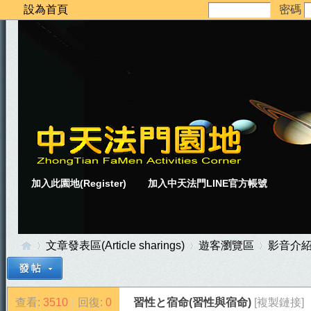
設為首頁
密碼
加入此園地(Register)
加入中天法門LINE官方帳號
文章發表區(Article sharings)
遊客瀏覽區
影音介
查看:
3510
|
回復:
0
習性と宿命(習性與宿命)
[複製鏈接]
中
»
›
›