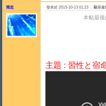
雨忠
發表於 2015-10-13 01:23
|
顯示全
本帖最後由 
天
主題 : 習性と宿
法