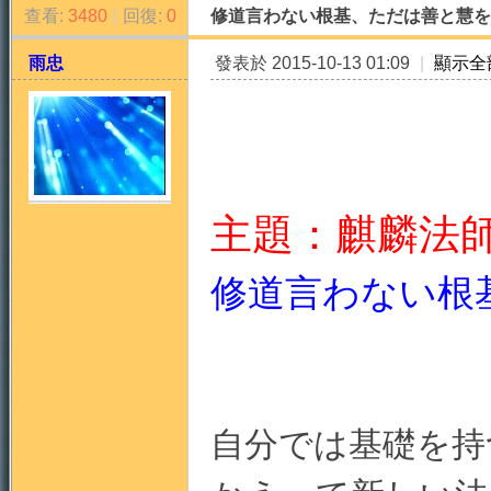
查看:
3480
|
回復:
0
修道言わない根基、ただは善と慧を
雨忠
發表於 2015-10-13 01:09
|
顯示全
天
主題：麒麟法
修道言わない根
法
自分では基礎を持