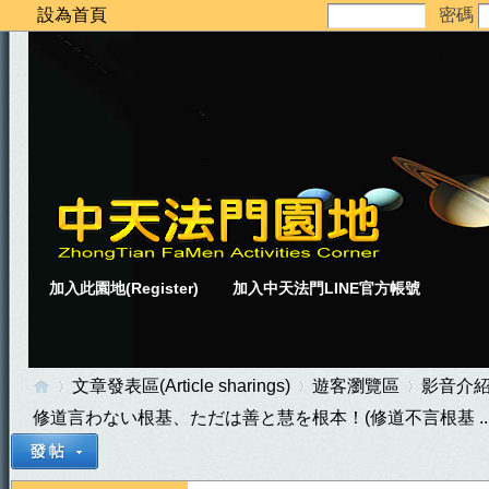
設為首頁
密碼
加入此園地(Register)
加入中天法門LINE官方帳號
文章發表區(Article sharings)
遊客瀏覽區
影音介
修道言わない根基、ただは善と慧を根本！(修道不言根基 ..
中
»
›
›