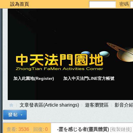
設為首頁
密碼
加入此園地(Register)
加入中天法門LINE官方帳號
文章發表區(Article sharings)
遊客瀏覽區
影音介
查看:
3536
|
回復:
0
-霊を感じる者(靈異體質)
[複製鏈接]
中
»
›
›