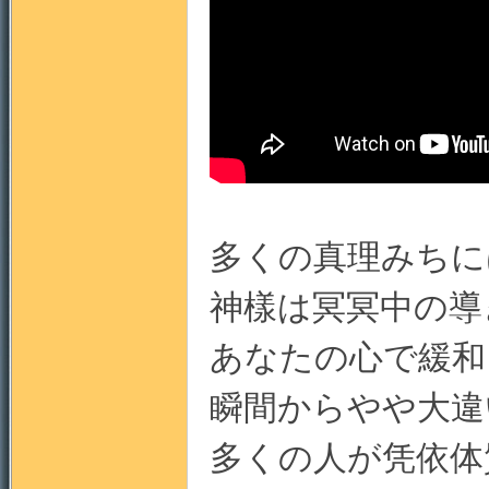
門
多くの真理みちに
神樣は冥冥中の導
あなたの心で緩和
園
瞬間からやや大違
多くの人が凭依体