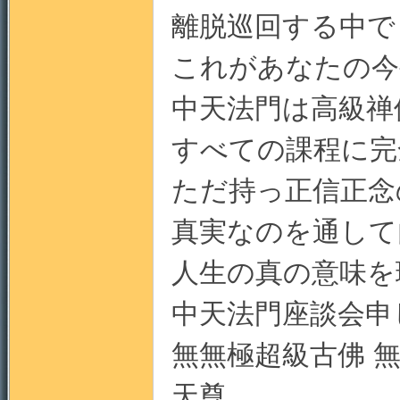
離脱巡回する中で
これがあなたの今
中天法門は高級禅
すべての課程に完
ただ持っ正信正念
真実なのを通して
人生の真の意味を
中天法門座談会申
無無極超級古佛 
天尊