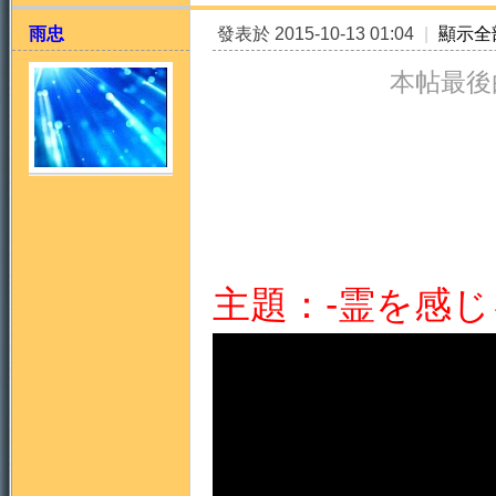
雨忠
發表於 2015-10-13 01:04
|
顯示全
本帖最後由 
天
主題：-霊を感じ
法