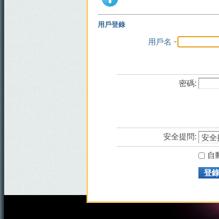
用戶登錄
用戶名
密碼:
安全提問:
自
登