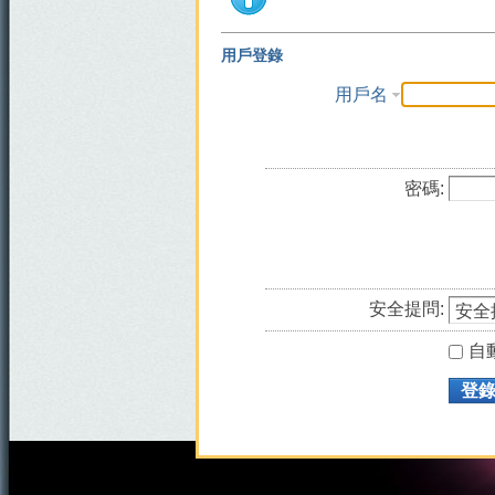
用戶登錄
用戶名
密碼:
安全提問:
自
登