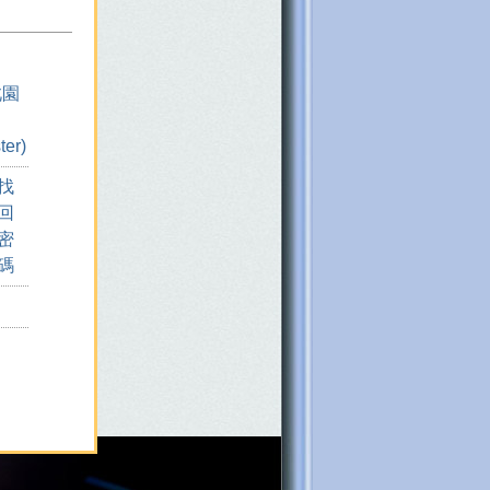
此園
ter)
找
回
密
碼