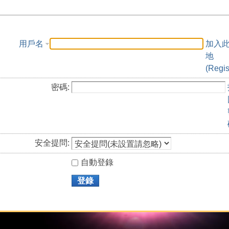
用戶名
加入
地
(Regis
密碼:
安全提問:
自動登錄
登錄