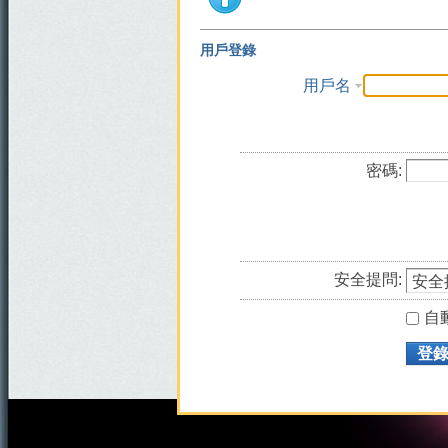
用戶登錄
用戶名
密碼:
安全提問:
自
登