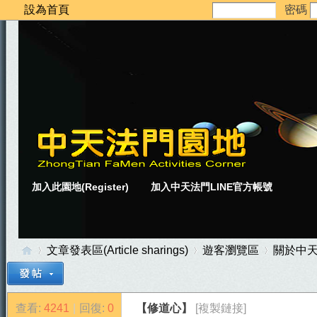
設為首頁
密碼
加入此園地(Register)
加入中天法門LINE官方帳號
文章發表區(Article sharings)
遊客瀏覽區
關於中
查看:
4241
|
回復:
0
【修道心】
[複製鏈接]
中
»
›
›