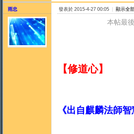
雨忠
發表於 2015-4-27 00:05
|
顯示全
本帖最後由 
天
【修道心】
《出自麒麟法師智
法