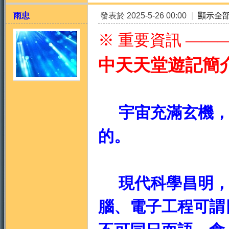
雨忠
發表於 2025-5-26 00:00
|
顯示全
※ 重要資訊 ——
中天天堂遊記簡
天
宇宙充滿玄機
的。
現代科學昌明，
法
腦、電子工程可謂