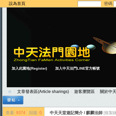
設為首頁
密碼
加入此園地(Register)
加入中天法門LINE官方帳號
文章發表區(Article sharings)
遊客瀏覽區
關於中
查看:
9374
|
回復:
0
中天天堂遊記簡介 / 麒麟法師
[複製鏈
中
»
›
›