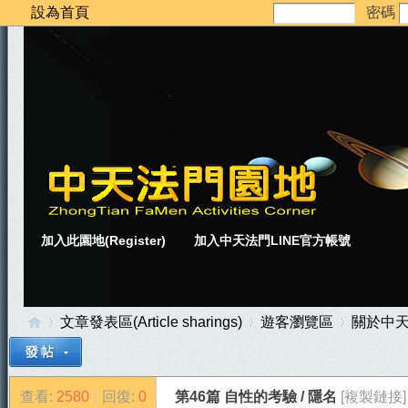
設為首頁
密碼
加入此園地(Register)
加入中天法門LINE官方帳號
文章發表區(Article sharings)
遊客瀏覽區
關於中
查看:
2580
|
回復:
0
第46篇 自性的考驗 / 隱名
[複製鏈接]
中
»
›
›