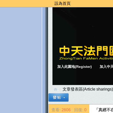
設為首頁
加入此園地(Register)
加入中天
文章發表區(Article sharings)
查看:
2606
|
回復:
0
「真經不
中
»