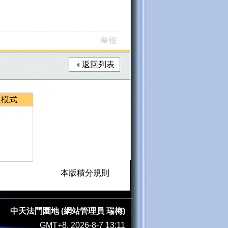
舉報
返回列表
級模式
本版積分規則
中天法門園地 (網站管理員 瑞梅)
GMT+8, 2026-8-7 13:11