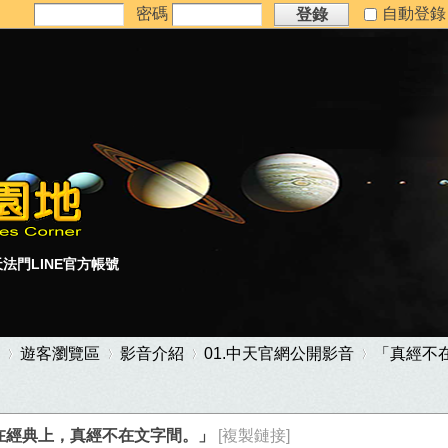
密碼
自動登
登錄
法門LINE官方帳號
遊客瀏覽區
影音介紹
01.中天官網公開影音
「真經不在
在經典上，真經不在文字間。」
[複製鏈接]
›
›
›
›