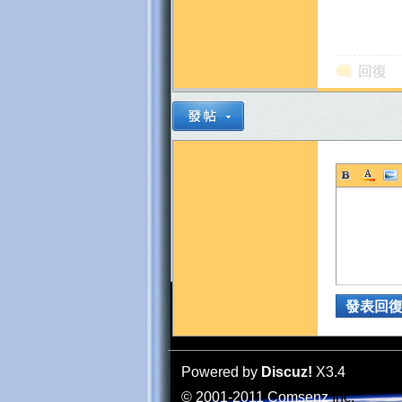
回復
地
發表回
Powered by
Discuz!
X3.4
© 2001-2011
Comsenz
Inc.