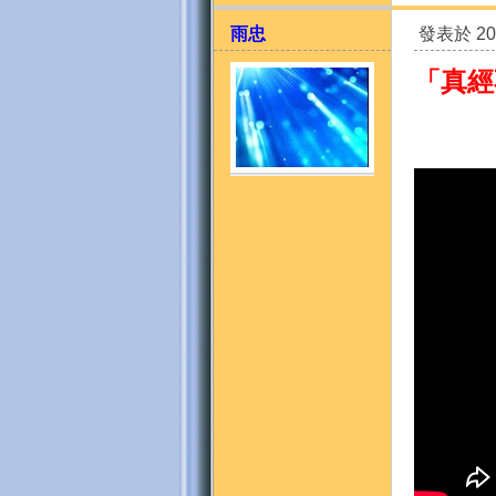
雨忠
發表於 202
「真經
天
法