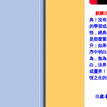
麒麟
典！沒有
的學習或
悟，經典
門
是那麼重
升；如果
序中明白
為，無為
白，法界
或靈界！
恆之生的
園
出處:麒