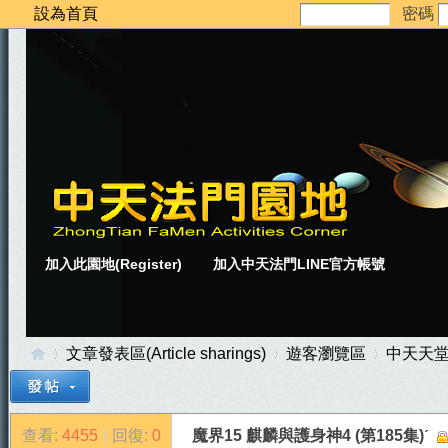
設為首頁
密碼
加入此園地(Register)
加入中天法門LINE官方帳號
文章發表區(Article sharings)
遊客瀏覽區
中天天
查看:
4455
|
回復:
0
魔界15 麒麟與護身神4 (第185集)ˊ
中
»
›
›