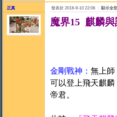
正真
發表於 2016-9-10 22:06
|
顯示全
魔界15 麒麟與護
天
金剛戰神：
無上師
可以登上飛天麒麟
帝君。
法