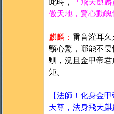
此時，
『飛天麒麟
傲天地，驚心動魄
麒麟：
雷音灌耳久
門
顫心驚，哪能不畏
馴，況且金甲帝君
矩。
園
【法師
！
化身金甲
天尊，法身飛天麒