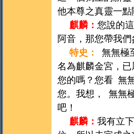
他本尊之真靈一點
麒麟：
您說的
阿音，那您帶我們
特史
無無極
：
名為麒麟金宮，已
您的嗎？您看
無
您。我想，
無無
吧！
麒麟：
我有立