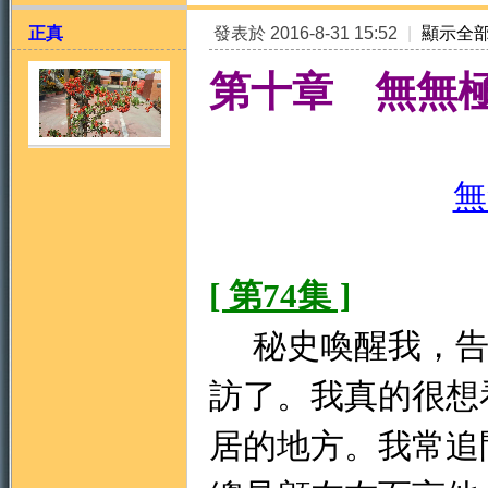
正真
發表於 2016-8-31 15:52
|
顯示全
第十章 無無
無
天
[ 第74集 ]
秘史喚醒我，告
訪了。我真的很想
法
居的地方。我常追