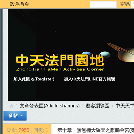
設為首頁
密碼
加入此園地(Register)
加入中天法門LINE官方帳號
文章發表區(Article sharings)
遊客瀏覽區
中天天
查看:
7955
|
回復:
1
第十章 無無極大羅天之麒麟金宮(第7
中
»
›
›