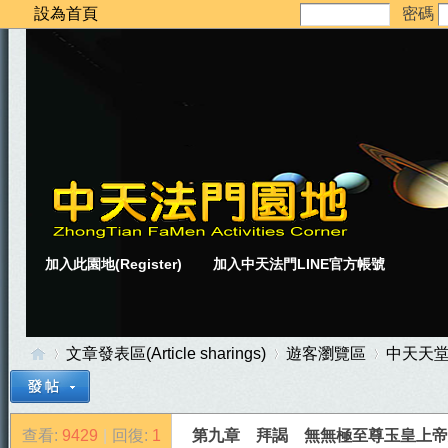
設為首頁
密碼
加入此園地(Register)
加入中天法門LINE官方帳號
文章發表區(Article sharings)
遊客瀏覽區
中天天
查看:
9429
|
回復:
1
第九章 拜謁 無無極至尊玉皇上帝大天
中
»
›
›