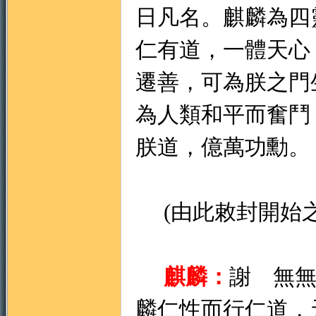
日凡名。麒麟為四
仁有道，一體天心
遷善，可為朕之門
為人類和平而奮鬥
朕道，億萬功勳。
(由此敕封開始之
麒麟：
謝 無
麟仁性而行仁道，