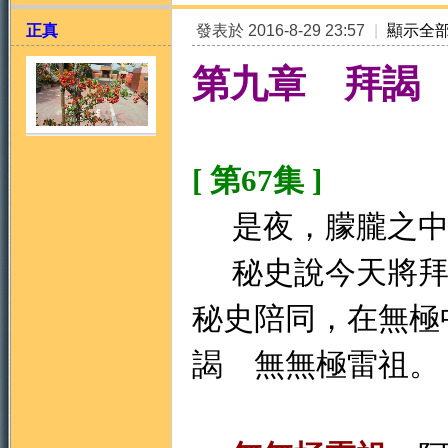
正真
發表於 2016-8-29 23:57
|
顯示全
第九章 拜謁
[ 第67集 ]
天
是夜，朦朧之中
秘史說今天將拜
秘史陪同，在無極
謁 無無極雷祖。
法