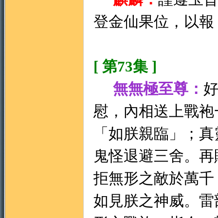
登金仙果位，以報
[ 第73集 ]
無無極至尊：
慰，內相送上戰袍
「如朕親臨」；真
鬼怪退避三舍。再
拒無形之敵於萬千
如見朕之神威。雷