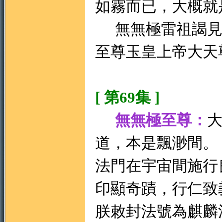
如霧而已，大概就
無無極雷祖謁見
至尊玉皇上帝大天
[ 第69集 ]
無無極至尊：
道，本是飄渺間。
法門在宇宙間施行
印顯奇蹟，行仁致
朕敕封法號為麒麟