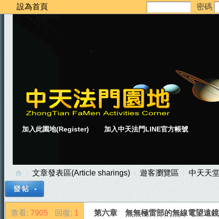
設為首頁
密碼
加入此園地(Register)
加入中天法門LINE官方帳號
文章發表區(Article sharings)
遊客瀏覽區
中天天
查看:
7905
|
回復:
1
第六章 無無極雷部的無線電望遠鏡—雷
中
»
›
›