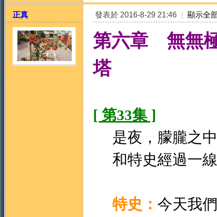
正真
發表於 2016-8-29 21:46
|
顯示全
第六章 無無
塔
天
[ 第33集 ]
是夜，朦朧之中
和特史經過一線
法
特史：
今天我