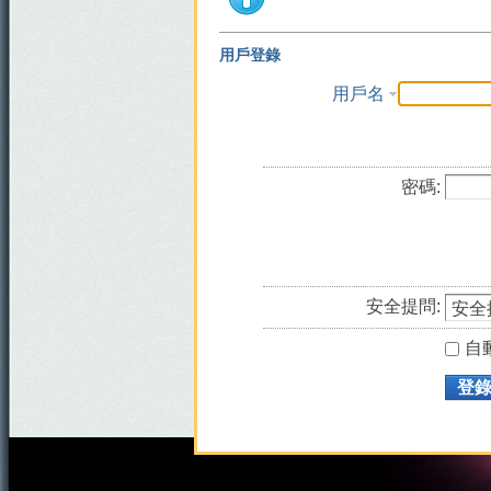
用戶登錄
用戶名
密碼:
安全提問:
自
登