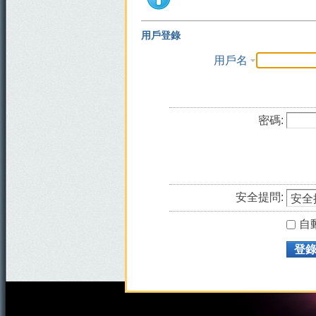
用戶登錄
用戶名
密碼:
安全提問:
自
登