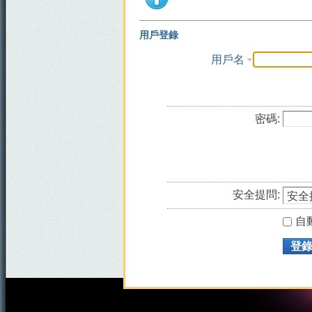
用戶登錄
用戶名
密碼:
安全提問:
自
登