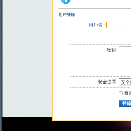
用戶登錄
用戶名
密碼:
安全提問:
自
登