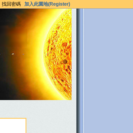
錄
找回密碼
加入此園地(Register)