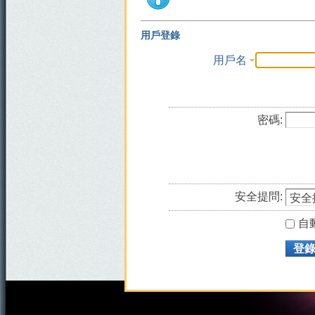
用戶登錄
用戶名
密碼:
安全提問:
自
登