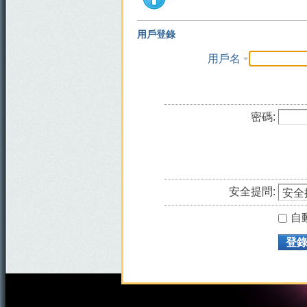
用戶登錄
用戶名
密碼:
安全提問:
自
登