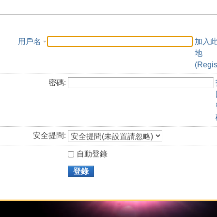
用戶名
加入
地
(Regis
密碼:
安全提問:
自動登錄
登錄