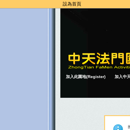
設為首頁
加入此園地(Register)
加入中天