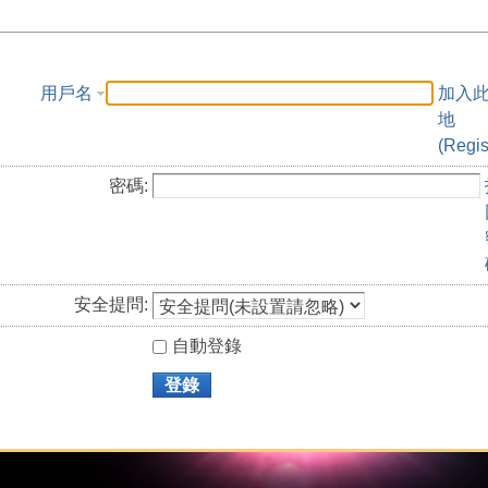
用戶名
加入
地
(Regis
密碼:
安全提問:
自動登錄
登錄