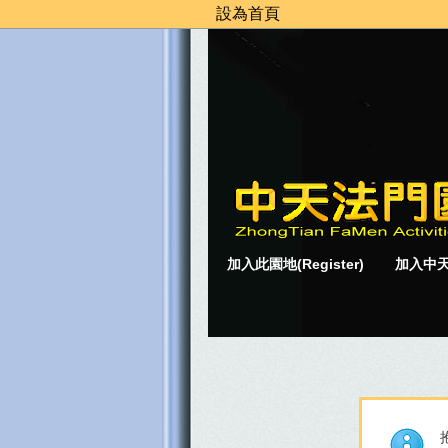
設為首頁
加入此園地(Register)
加入中天