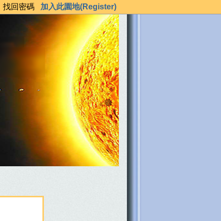
錄
找回密碼
加入此園地(Register)