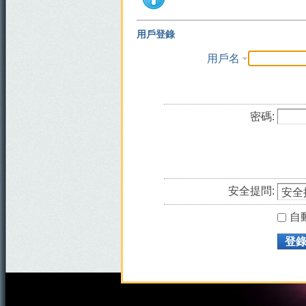
用戶登錄
用戶名
密碼:
安全提問:
自
登