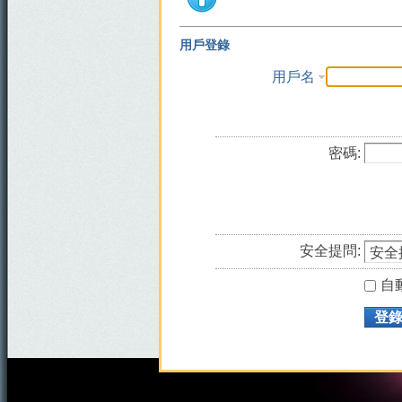
用戶登錄
用戶名
密碼:
安全提問:
自
登