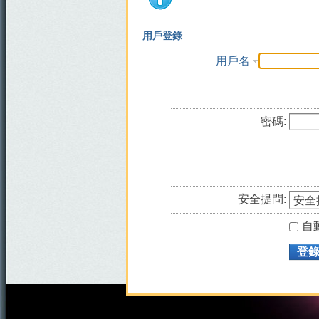
用戶登錄
用戶名
密碼:
安全提問:
自
登