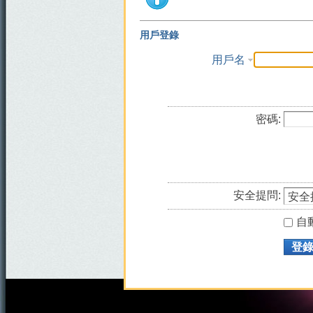
用戶登錄
用戶名
密碼:
安全提問:
自
登