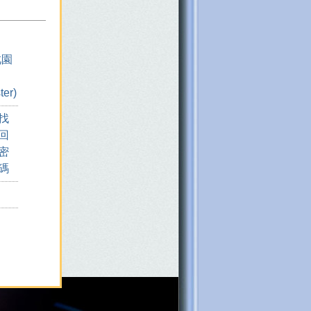
此園
ter)
找
回
密
碼